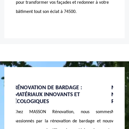
pour transformer vos façades et redonner à votre
bâtiment tout son éclat à 74500.
MASSON RÉNOVATION : POURQUOI
RÉNOV
NOUS CHOISIR POUR VOTRE PROJET DE
ET AS
RÉNOVATION DE BARDAGE
IMPEC
sommes
MASSON Rénovation : pourquoi nous choisir pour
Chez M
 et nous
votre projet de rénovation de bardage. Nous
rénovat