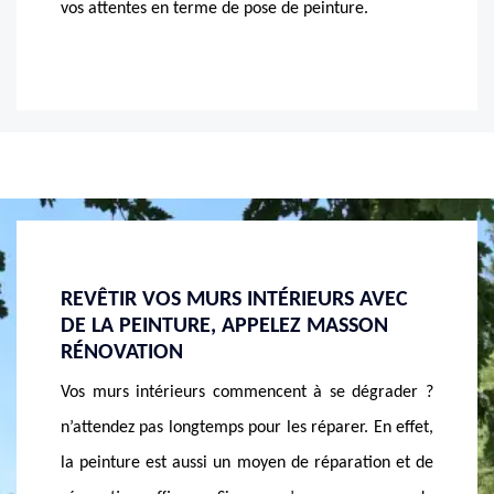
vos attentes en terme de pose de peinture.
 AVEC
POSE DE REVÊTEMENT MURALE PAR
PEIN
SON
MASSON RÉNOVATION
RÉNO
À AR
Pour l’embellissement de votre intérieure,
dégrader ?
Vous a
l’entreprise MASSON Rénovation est déjà reconnue
. En effet,
princi
dans ce domaine, composée d’experts en pose de
tion et de
peint
peinture et en revêtement mural, nous vous