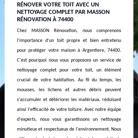
POURQUOI EST-IL IMPORTANT DE
TROUV
ON
NETTOYER VOTRE TOITURE
NETTO
RÉGULIÈREMENT À ARGENTIERE ?
DE CH
prenons
À MASSON Rénovation, nous croyons fermement
Trouver 
ntretenu
qu'il est vital de nettoyer régulièrement votre
à proxi
, 74400.
toiture à Argentiere, 74400. D'abord, une toiture
ardue, 
rvice de
propre préserve l'intégrité de votre maison, en
facilem
 élément
évitant l'accumulation de mousses, lichens et
MASSO
mps, les
autres débris qui peuvent causer des dommages à
l'impo
 peuvent
long terme. Ensuite, le nettoyage régulier améliore
excelle
réduisant
l'esthétique de votre maison, la rendant plus
maiso
re équipe
attrayante et augmentant potentiellement sa
recomm
ettoyage
valeur. Dans une ville comme Argentiere, où le
Argentie
nt. Nous
climat peut être variable, l'entretien de votre
sur leur