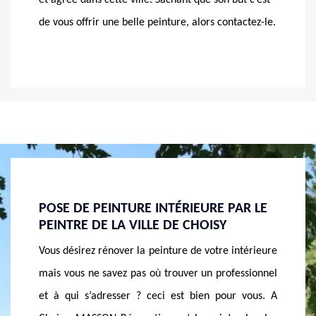
et agréé dans cette ville. Sachant que son but c’est
de vous offrir une belle peinture, alors contactez-le.
PAR LE
MASSON RÉNOVATION, LE PEINTRE
PEIN
PROFESSIONNEL RECONNU DANS TOUT
RÉN
LE 74330
 intérieure
Vous r
Mieux vaut peindre l’intérieure de sa maison pour
fessionnel
MASSO
empêcher toute infiltration d’eau et aussi pour
ur vous. A
offre
avoir un bel esthétique. MASSON Rénovation,