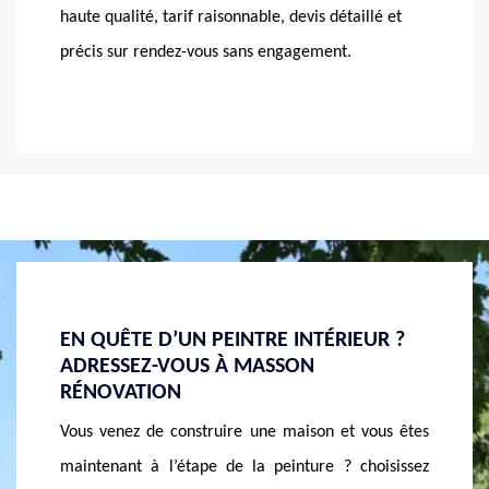
haute qualité, tarif raisonnable, devis détaillé et
précis sur rendez-vous sans engagement.
UR ?
MASSON RÉNOVATION, LE
POUR 
PROFESSIONNEL EN POSE DE PEINTURE
APPEL
INTÉRIEURE
Connu p
ous êtes
Poser une peinture n’est pas une mince affaire, des
qualité
oisissez
techniques doivent être maitrisées pour faire
dans la