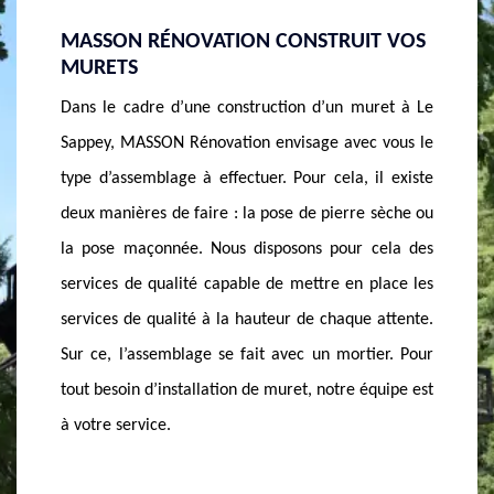
T VOS
FAITES APPEL AU MEILLEUR POUR
DEVIS
RÉALISER VOS TRAVAUX DE
CONSU
MAÇONNERIE À LE SAPPEY
POUR 
ret à Le
MASSON Rénovation est là si vous recherchez une
Pour av
 vous le
entreprise de gros œuvre ou de maçonnerie à Le
venez-n
il existe
Sappey 74350. C’est une entreprise sûre et capable
commen
 sèche ou
de réaliser une merveilleuse tâche, et elle est
proposa
cela des
opérationnelle à Le Sappey 74350 et son entourage.
rénovat
place les
Elle a en procession de meilleur maçon de toute la
des pet
 attente.
région et capable de faire la réalisation de tous les
confiez 
ier. Pour
travaux de maçonnerie dans le délai fixé, aucun
un rapp
quipe est
retard à n’importe quelle condition de travail, C’est
clients.
ce qui fait sa spécificité. Cependant, fiez-vous à
obtenir 
MASSON Rénovation.