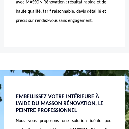
avec MASSON Rénovation : résultat rapide et de
haute qualité, tarif raisonnable, devis détaillé et
précis sur rendez-vous sans engagement.
À
REVÊTIR VOS MURS INTÉRIEURS AVEC
PEINT
 LE
DE LA PEINTURE, APPELEZ MASSON
MASSO
RÉNOVATION
APPRO
ale pour
Vos murs intérieurs commencent à se dégrader ?
MASSON 