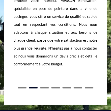
ovation,
n’attendez pas longtemps pour les réparer. En effet,
peintur
ville de
la peinture est aussi un moyen de réparation et de
que vo
et rapide
rénovation efficace. Si vous n’avez pas assez de
d’expér
ous nous
budget pour revêtir tous vos murs, n’hésitez pas à
équipe 
soins de
les repeindre avec un professionnel. Ce dernier
posée s
est notre
vous assurera une pose minutieuse, de qualité tout
Que vous
contacter
en faisant ressortir un esthétique considérable. Si
vous su
 détaillé
vous êtes intéressez, appelez MASSON Rénovation
informa
car c’est exactement les services qu’il offre.
octroyer
à votre