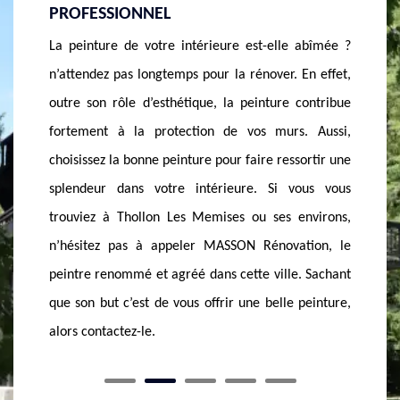
Saviez
Vous venez d’acheter une maison ancienne dans la
décorat
abîmée ?
ville de Thollon Les Memises et vous souhaitez
meubles 
En effet,
rénover sa peinture intérieure ? contactez MASSON
la grand
contribue
Rénovation car c’est précisément les services qu’il
beauté 
. Aussi,
offre. Ayant reçu une formation adéquate en pose
un prof
ortir une
de peinture, il vous offrira un service de qualité :
Non se
ous vous
travail soigné et dans les délais, équipe dynamique,
votre in
nvirons,
devis gratuit, tarif abordable. N’attendez plus pour
si vou
tion, le
bénéficier d’un grand professionnalisme. Il est un
alento
. Sachant
peintre professionnel reconnu et sollicité de tous.
peintre 
peinture,