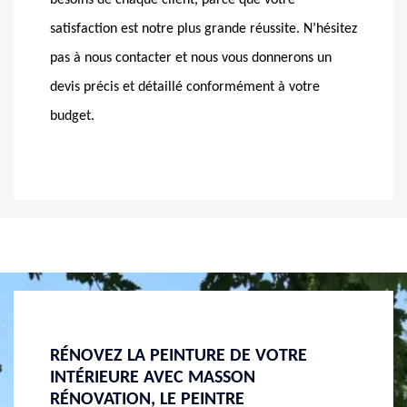
besoins de chaque client, parce que votre
satisfaction est notre plus grande réussite. N’hésitez
pas à nous contacter et nous vous donnerons un
devis précis et détaillé conformément à votre
budget.
TROUVEZ MASSON RÉNOVATION À
DÉCOR
THOLLON LES MEMISES POUR PEINDRE
MAISO
VOS MURS INTÉRIEURS