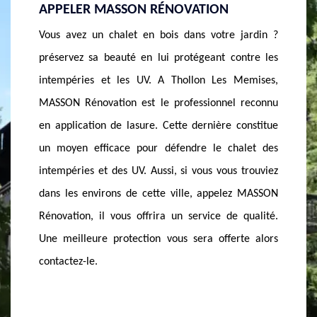
APPELER MASSON RÉNOVATION
MEMISE
ionnel
Vous avez un chalet en bois dans votre jardin ?
Vous êtes 
 votre
préservez sa beauté en lui protégeant contre les
une lasur
vation
intempéries et les UV. A Thollon Les Memises,
décision ! 
s ! En
MASSON Rénovation est le professionnel reconnu
MASSON Ré
s pour
en application de lasure. Cette dernière constitue
Memises p
nts de
un moyen efficace pour défendre le chalet des
Avant l’app
t avec
intempéries et des UV. Aussi, si vous vous trouviez
préparatio
toyage
dans les environs de cette ville, appelez MASSON
nettoyage
nture,
Rénovation, il vous offrira un service de qualité.
d’éventuel
n’avez
Une meilleure protection vous sera offerte alors
bien prot
contactez-le.
simplemen
devis.