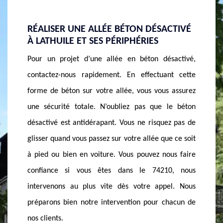
ÉE BÉTON DÉSACTIVÉ
FAITES APPEL À UNE ENTREPRIS
 PÉRIPHÉRIES
BÉTON DÉSACTIVÉ À LATHUILE
allée en béton désactivé,
Au nombre de tous les types de bét
ment. En effectuant cette
fréquemment, chacun a son propre u
e allée, vous vous assurez
particularité. Il est carrément nécessaire
’oubliez pas que le béton
à des professionnels et une entreprise r
ant. Vous ne risquez pas de
bonne réputation dans ce domaine 
z sur votre allée que ce soit
pour le béton désactivé afin de mieux r
re. Vous pouvez nous faire
ouvrages en béton. MASSON Rénovati
tes dans le 74210, nous
entreprise spécialisée dans la fabrication
ite dès votre appel. Nous
en œuvre de béton désactivé quel que s
ntervention pour chacun de
d’ouvrage à Lathuile 74210. Contactez s
MASSON Rénovation si vous avez un proj