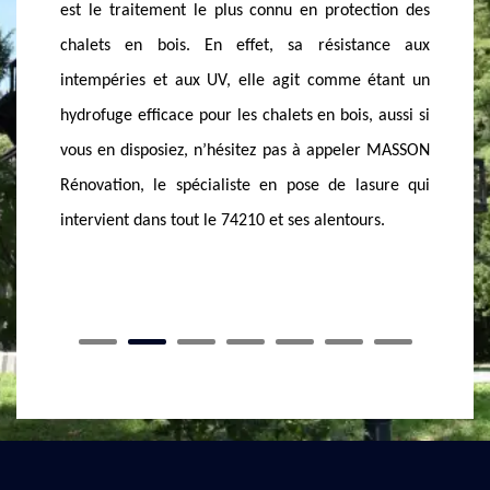
disposiez dans votre jardin, ne négligez pas la pose
garanti
tion des
de lasure. La lasure est un produit de traitement de
entretie
ance aux
protection, elle permet à votre chalet d’avoir une
les prot
étant un
résistance contre les intempéries. Aussi, n’hésitez
vous ha
 aussi si
pas à appeler un professionnel en pose de lasure. A
est le s
r MASSON
Lathuile, MASSON Rénovation est l’expert le plus
absolume
sure qui
convoité en application de lasure. Grâce à la lasure,
d’adress
rs.
votre chalet restera en bon état tout au long de
meilleur
l’année.