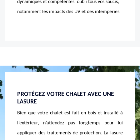
dynamiques et compétentes, oubli tous vos soucis,
notamment les impacts des UV et des intempéries.
UNE
POUR UNE FORTE RÉSISTANCE AUX
VOUS 
INTEMPÉRIES, APPELEZ MASSON
N’OUB
RÉNOVATION
LASUR
nstallé à
Etant inévitable, les intempéries sont les facteurs
Certes 
pour lui
de la dégradation des chalets en bois, si vous en
néanmoi
La lasure