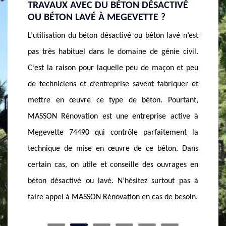
DU BÉTON DÉSACTIVÉ
UN ARTISAN BÉTON DÉSACTIV
 À MEGEVETTE ?
MEGEVETTE
n désactivé ou béton lavé n’est
Pour la construction de certain ouvr
ns le domaine de génie civil.
désactivé est l’un des types de béton u
 laquelle peu de maçon et peu
fois, On l’utilise pour la constructio
entreprise savent fabriquer et
tel que des planchers, des dalles et te
e type de béton. Pourtant,
qu’une allée. Tout est due à sa possibi
est une entreprise active à
le glissement. Dans le cas de certa
i contrôle parfaitement la
cette capacité du béton désactivé es
en œuvre de ce béton. Dans
jour, vous pensez contacter un servi
e et conseille des ouvrages en
béton de ce type, MASSON Rén
lavé. N’hésitez surtout pas à
l’entreprise qu’il vous faut et elle
 Rénovation en cas de besoin.
entreprise active à Megevette 74490.