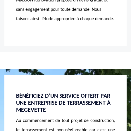
MASSON Rénovation propose un devis gratuit et
sans engagement pour toute demande. Nous
faisons ainsi l’étude appropriée à chaque demande.
BÉNÉFICIEZ D’UN SERVICE OFFERT PAR
A QUI
SON
UNE ENTREPRISE DE TERRASSEMENT À
TERRA
MEGEVETTE
Lorsque
est une
Au commencement de tout projet de construction,
de vos 
de bien
le terrassement est non négligeable car c’est une