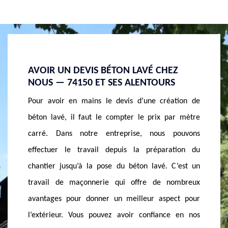
 BÉTON LAVÉ CHEZ
PROFITEZ DES PRIVILÈGES OF
T SES ALENTOURS
UN ARTISAN BÉTON DÉSACTIV
VALLIERES
 le devis d’une création de
Pour la construction de certain ouvr
 le compter le prix par mètre
désactivé est l’un des types de béton u
 entreprise, nous pouvons
fois, On l’utilise pour la constructio
il depuis la préparation du
tel que des planchers, des dalles et te
 pose du béton lavé. C’est un
qu’une allée. Tout est due à sa possibi
erie qui offre de nombreux
le glissement. Dans le cas de certa
ner un meilleur aspect pour
cette capacité du béton désactivé es
ouvez avoir confiance en nos
jour, vous pensez contacter un servi