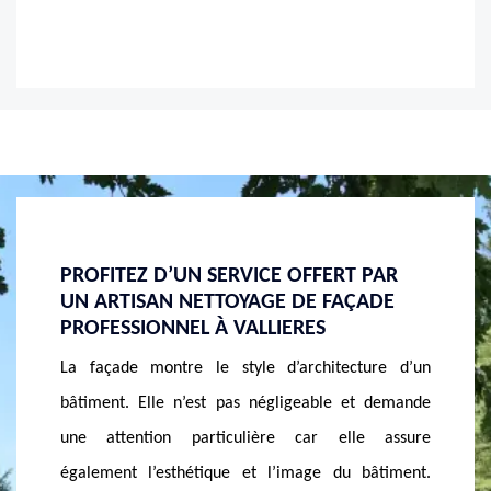
PAR
NETTOYAGE MUR EXTÉRIEUR À
ENTRE
ADE
VALLIERES
À VAL
Concernant le nettoyage de mur extérieur en
Entreten
ure d’un
enduit, MASSON Rénovation utilise des produits tels
chaque 
 demande
que des cristaux de soude. En effet, l’enduit est un
prestat
 assure
matériau esthétique et très étanche pour la finition
entrepr
âtiment.
d’une façade. Les cristaux sont ainsi efficaces pour
disposon