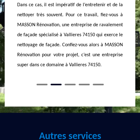
 et de la
enlever les taches de gras. Ces produits ne
obtenir 
ez-vous à
représentent aucun danger pour l’environnement.
pas à no
valement
Nous effectuons de ce fait le nettoyage à l’aide
fois par
exerce le
d’une brosse en passant bien sur toutes les surfaces
interven
à MASSON
du mur extérieur. Si vous avez besoin d’une
façade s
ntreprise
intervention, n’hésitez pas à nous faire confier votre
demande.
Autres services