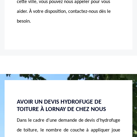
cette ville, vous pouvez nous appeler pour vous
aider. À votre disposition, contactez-nous dès le
besoin.
AVOIR UN DEVIS HYDROFUGE DE
UNE E
S
TOITURE DE MASSON RÉNOVATION
TOITU
UN NE
ydrofuge
Pour le devis d’hydrofuge de toiture, il faut compter
Pour co
uer joue
quelques critères comme l’état de la toiture, des