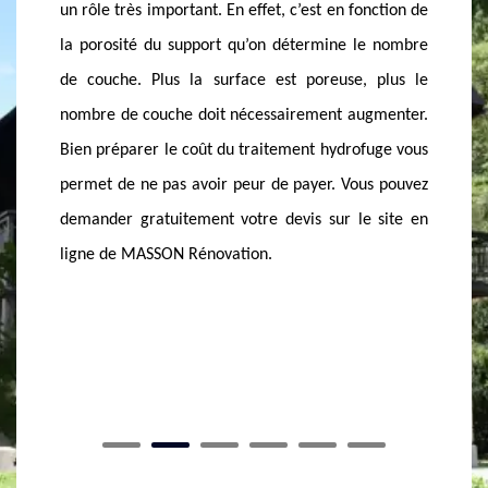
de vot
nction de
autres prestations utiles comme le nettoyage ou le
entrepr
e nombre
démoussage, de la surface, du matériau de
74150 c
 plus le
couverture, du produit hydrofuge choisi et de la
car pou
gmenter.
facilité d’accès sur le toit et la sécurité du chantier.
réalisé
fuge vous
Chez nous, le devis peut se demander en ligne sur
dispose
s pouvez
notre site web ou directement à notre siège
haut o
 site en
disponible à Lornay. Le devis vous permettra de
couvert
gérer votre portefeuille.
fragil
l’appli
l’ensemb
toiture 