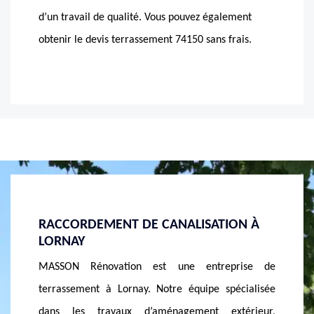
d’un travail de qualité. Vous pouvez également
obtenir le devis terrassement 74150 sans frais.
ION À
BÉNÉFICIEZ D’UN SERVICE OFFERT PAR
POS
UNE ENTREPRISE DE TERRASSEMENT À
Le c
LORNAY
eprise de
perme
Au commencement de tout projet de construction,
spécialisée
qui s
le terrassement est non négligeable car c’est une
extérieur,