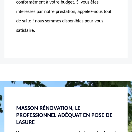
conformément à votre budget. Si vous êtes
intéressés par notre prestation, appelez-nous tout
de suite ! nous sommes disponibles pour vous
satisfaire.
UNE BONNE APPLICATION DE LASURE
VOUS 
SE DE
AVEC MASSON RÉNOVATION
N’OUB
LASUR
Vous avez déjà engager quelqu’un pour poser une