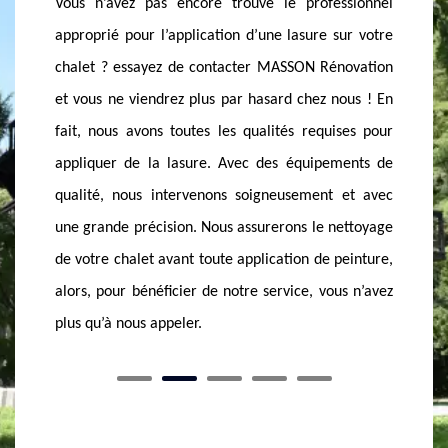
ssionnel
Certes 
lasure sur votre chalet en bois mais le résultat était
sur votre
néanmoi
insatisfaisant ? fiez-vous aux compétences du
novation
garanti
MASSON Rénovation. En effet, nos années
nous ! En
entretie
d’expériences nous permettent de fournir à nos
ises pour
les prot
clients un service de qualité. Grâce à nos équipes
ments de
vous ha
dynamiques, nous n’intervenons que pendant
 et avec
est le s
quelques heures, notre travail est précis et toujours
nettoyage
absolume
réussi, nous vous offrirons un beau chalet bien
peinture,
d’adress
protégé. Alors pour un bon résultat, appelez-nous
us n’avez
meilleur
tout simplement et demandez-nous un devis.