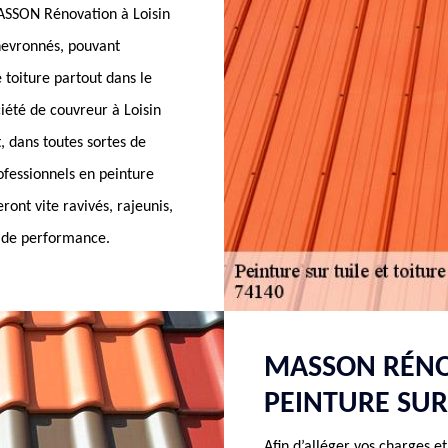
MASSON Rénovation à Loisin
hevronnés, pouvant
 toiture partout dans le
ciété de couvreur à Loisin
, dans toutes sortes de
rofessionnels en peinture
ront vite ravivés, rajeunis,
t de performance.
MASSON RÉNOV
PEINTURE SUR 
Afin d’alléger vos charges e