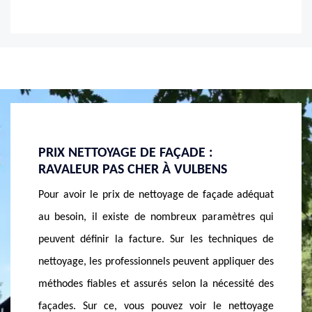
SOCIÉTÉ NETTOYAGE DE FAÇADE À
NETTO
VULBENS
Au fil d
 adéquat
Les façades de maison jouent un très grand rôle
Le temp
tres qui
dans la tenue et l’esthétique. Dans le cadre d’un
engendre
iques de
entretien, notre société de nettoyage de façade à
la pollu
iquer des
Vulbens utilise rarement l’eau de javel. La javel
avoir l
ssité des
fortement concentrée semble efficace dans le
Mais ne
ettoyage
nettoyage de façade, mais cela peut engendrer la