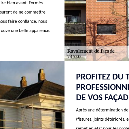
faire bien avant. Formés
assurent de ne commettre
nous faire confiance, nous
rouve une belle apparence.
PROFITEZ DU 
PROFESSIONN
DE VOS FAÇAD
Après une détermination de
(fissures, joints détériorés
remet en état pour les proté