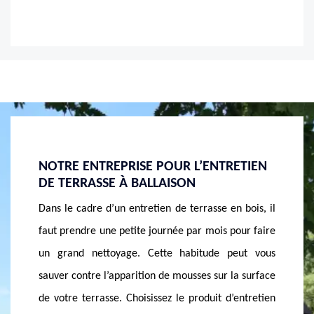
UR L’ENTRETIEN
UN BON ENTRETIEN DE TERRASSE P
ISON
DES SPÉCIALISTES CHEZ MASSON
RÉNOVATION
de terrasse en bois, il
Pour assurer l’entretien de terrasse, il
née par mois pour faire
privilégier des désherbants naturels. Mais d
e habitude peut vous
cas où il y a une tache tenace sur votre ter
 mousses sur la surface
vous devriez recourir à un détergent plu
 le produit d’entretien