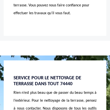
terrasse. Vous pouvez nous faire confiance pour
effectuer les travaux qu’il vous faut.
E
LE TARIF NETTOYAGE DE TERRASSE À
LE N
SOMMAND DE NOTRE SOCIÉTÉ
SOM
eau temps à
Le tarif de nettoyage de terrasse chez MASSON
Save
asse, pensez
Rénovation se calcule selon les matériaux, la
intem
 les outils
surface travaillée et les méthodes mises en œuvre.
trouv