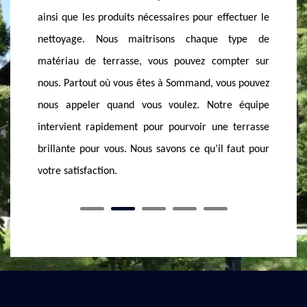
ffectuer le
Il existe de terrasse en brique, en pierre, en dalle,
attaq
e type de
en bois, etc. Sur ce, nos professionnels appliquent
netto
ompter sur
des produits de nettoyants de qualité pour rendre
n’a a
vous pouvez
votre extérieur sublime. Nous pouvons aussi vous
dure.
tre équipe
conseiller pour les petits entretiens journaliers.
Faite
e terrasse
Faites-nous confiance, nous pouvons venir chez vous
vous 
l faut pour
rapidement partout dans le 74440 pour vous aider
une t
à prix minime.
MASSO