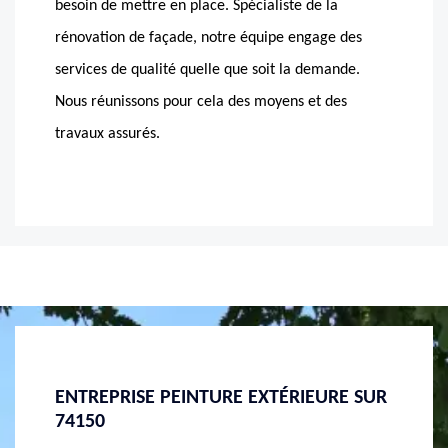
besoin de mettre en place. Spécialiste de la
rénovation de façade, notre équipe engage des
services de qualité quelle que soit la demande.
Nous réunissons pour cela des moyens et des
travaux assurés.
RE SUR
OPTEZ POUR DES TRAVAUX DE
DEVIS
PEINTURE SATISFAISANTS AVEC UNE
Avez-vou
ENTREPRISE DE PEINTURE DE BONNE