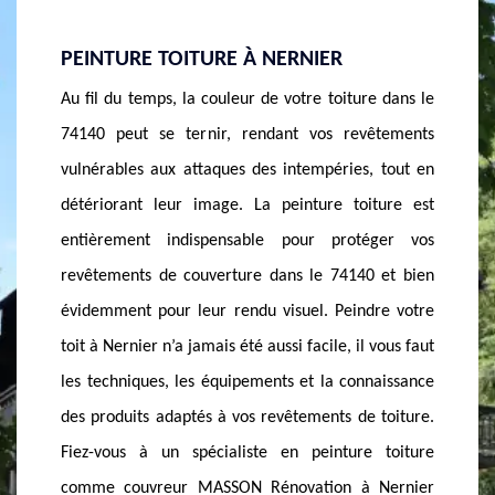
FIEZ-VOUS À LA SOCIÉTÉ DE PEINTURE
PEINT
TOITURE À NERNIER
À NER
e dans le
Reconnue comme le meilleur couvreur peintre
La soci
êtements
dans le 74140, la société de couvreur MASSON
Nernier
 tout en
Rénovation à Nernier développe un savoir-faire
niveau é
ture est
inégalé à la hauteur de sa notoriété. La société de
abordabl
ger vos
peinture toiture à Nernier, de par ses plusieurs
dans le
 et bien
années d’expérience, reste votre conseiller et
pourrez 
re votre
compagnon indispensable. Des travaux soignés, des
société 
 vous faut
peintures de haute qualité, des techniques
compéti
naissance
éprouvées, des conseils professionnels, des tarifs
capacité
 toiture.
tout à fait abordables,…autant d’atouts que la
et toit 
 toiture
société de peinture toiture à Nernier met à votre
défiant 
Nernier