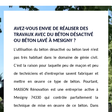
DE RÉALISER DES
TRAVAUX DE BÉTON LAVÉ À ME
 BÉTON DÉSACTIVÉ
ET SES ENVIRONS
 MESIGNY ?
Le béton lavé fait partie des bétons d
ésactivé ou béton lavé n’est
presque identique au béton désactivé. Il 
le domaine de génie civil.
béton normal à laver avec un netto
quelle peu de maçon et peu
pression, laissant apparaître les grav
reprise savent fabriquer et
forme de béton est très populaire sur les
ype de béton. Pourtant,
parcs ou encore sur les trottoirs.
 une entreprise active à
assurons de vous réaliser le meilleur 
ontrôle parfaitement la
qui soient dans cette ville. Faites conf
 œuvre de ce béton. Dans
professionnels qui sauront que faire