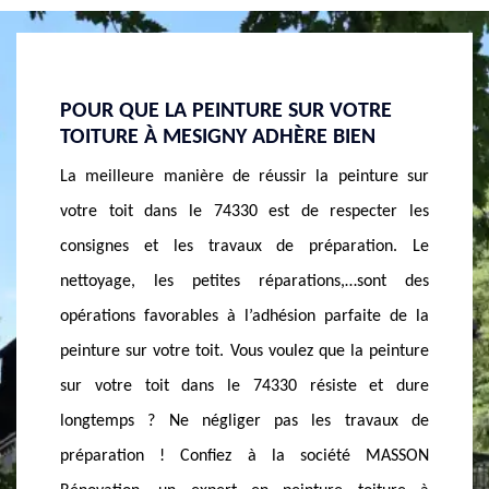
TRE
SOCIÉTÉ DE PEINTURE TOITURE 74330
MASSO
N
POUR VOUS AIGUILLER
PEINT
ture sur
Face à la vaste gamme de peinture existante, vous
Parmi la
cter les
ne savez pas quel type choisir pour personnaliser et
peintur
ion. Le
protéger votre toiture dans le 74330. La société de
couvre
sont des
couvreur MASSON Rénovation à Mesigny se tient à
promet u
te de la
votre disposition pour vous aider et vous conseiller
de mieu
 peinture
sur le type de peinture adapté à vos revêtements,
pour or
 et dure
en fonction de votre budget et des normes requises
sur vos 
vaux de
dans votre région. En choisissant la société de
à Mesig
 MASSON
peinture toiture à Mesigny, vous serrez bien
des se