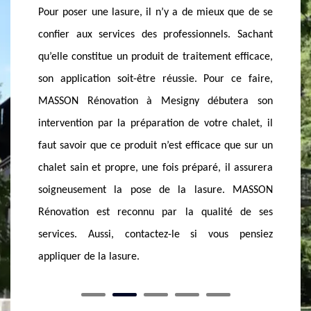
que de se
en bois, alors qu’ils sont inévitables et voire même
lasure s
 Sachant
permanent. Pour protéger efficacement votre
insatis
efficace,
chalet contre ses effets néfastes, il est judicieux de
MASSON
e faire,
lui appliquer un produit de traitement. Etant un
d’expér
era son
professionnel de ce domaine, MASSON Rénovation
clients 
halet, il
vous assure l’application d’une lasure afin
dynami
ue sur un
d’octroyer à votre chalet une grande résistance. Si
quelques
 assurera
vous demeuriez aux environs du 74330, nous
réussi,
 MASSON
sommes heureux de mettre à votre disposition
protégé
é de ses
notre service à prix imbattable.
tout si
 pensiez