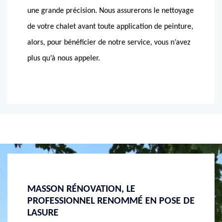
une grande précision. Nous assurerons le nettoyage
de votre chalet avant toute application de peinture,
alors, pour bénéficier de notre service, vous n’avez
plus qu’à nous appeler.
LASURE, UNE MEILLEURE PROTECTION
UNE B
OSE DE
CONTRE LES UV
AVEC 
Les UV sont les premiers ennemis des chalets faits
Vous av